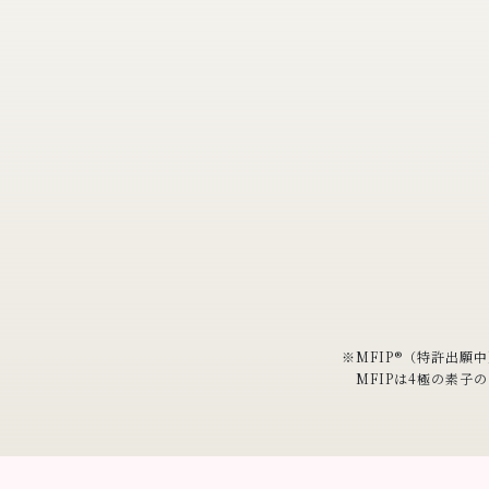
※
MFIP®（特許出願中）
MFIPは4極の素子