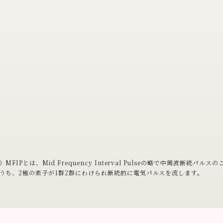
MFIPとは、Mid Frequency Interval Pulseの略で中周波断続パルス
のうち、2極の素子が1群2群にわけられ断続的に電気パルスを流します。